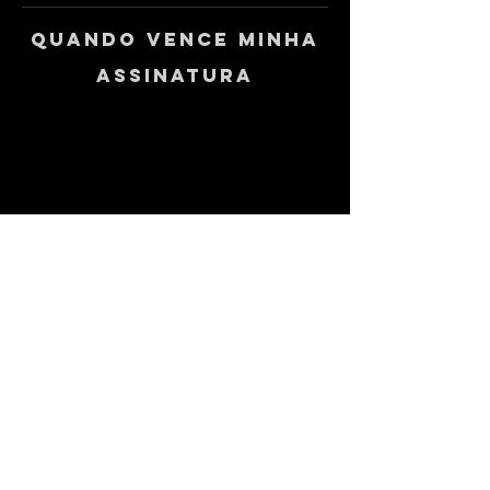
Quando vence minha
assinatura
Como crair uma nova
senha de acesso no
playback clube