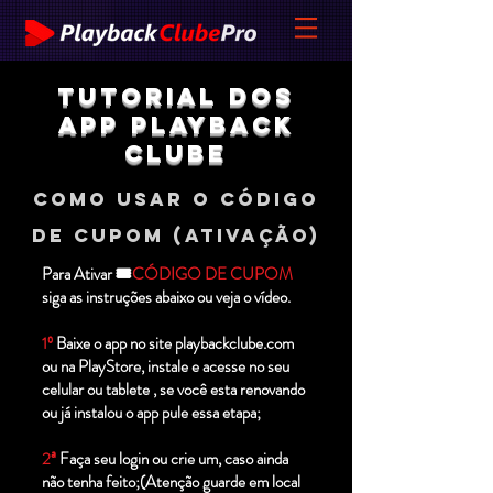
Tutorial dos
app playback
Clube
como usar o código
de CUPOM (ativação)
Para Ativar 🎟️
CÓDIGO DE CUPOM
siga as instruções abaixo ou veja o
vídeo
.
1º
Baixe o app no site playbackclube.com
ou na PlayStore, instale e acesse no seu
celular ou
tablete
, se você esta renovando
ou
já
instalou o app pule essa etapa;
2ª
Faça seu login ou crie um, caso ainda
não tenha feito;(Atenção guarde em local