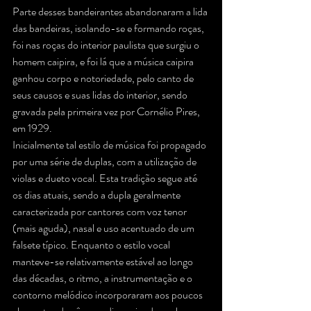
Parte desses bandeirantes abandonaram a lida 
das bandeiras, isolando-se e formando roças, 
foi nas roças do interior paulista que surgiu o 
homem caipira, e foi lá que a música caipira 
ganhou corpo e notoriedade, pelo canto de 
seus causos e suas lidas do interior, sendo 
gravada pela primeira vez por Cornélio Pires, 
em 1929.
Inicialmente tal estilo de música foi propagado 
por uma série de duplas, com a utilização de 
violas e dueto vocal. Esta tradição segue até 
os dias atuais, sendo a dupla geralmente 
caracterizada por cantores com voz tenor 
(mais aguda), nasal e uso acentuado de um 
falsete típico. Enquanto o estilo vocal 
manteve-se relativamente estável ao longo 
das décadas, o ritmo, a instrumentação e o 
contorno melódico incorporaram aos poucos 