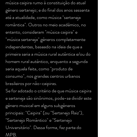
música caipira rumo à constituição do atual 
gênero sertanejo; e do final dos anos sessenta 
até a atualidade, como música "sertaneja 
romântica". Outros no meio acadêmico, no 
entanto, consideram "música caipira" e 
"música sertaneja" gêneros completamente 
independentes, baseado na ideia de que a 
primeira seria a música rural autêntica e/ou do 
homem rural autêntico, enquanto a segunda 
seria aquela feita, como "produto de 
consumo", nos grandes centros urbanos 
brasileiros por não-caipiras.
Se for adotado o critério de que música caipira 
e sertaneja são sinônimos, pode-se dividir este 
gênero musical em alguns subgêneros 
principais: "Caipira" (ou "Sertanejo Raiz"), 
"Sertanejo Romântico" e "Sertanejo 
Universitário". Dessa forma, faz parte do 
MPB.