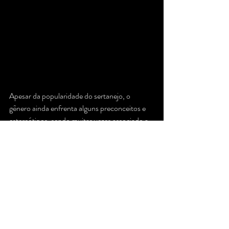
Apesar da popularidade do sertanejo, o 
gênero ainda enfrenta alguns preconceitos e 
estereótipos, sendo muitas vezes associado a 
um público conservador e pouco sofisticado. 
No entanto, a música sertaneja é um gênero 
plural e diverso, que abrange uma ampla gama 
de estilos musicais e tem uma grande 
variedade de artistas e compositores 
talentosos.
Para que o sertanejo continue a crescer e se 
desenvolver, é importante que haja um 