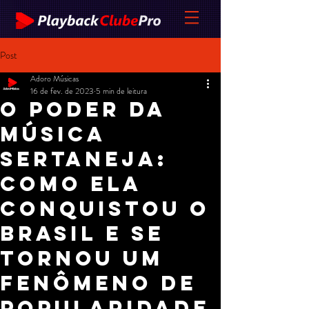
Post
Adoro Músicas
16 de fev. de 2023
5 min de leitura
O poder da
música
sertaneja:
como ela
conquistou o
Brasil e se
tornou um
fenômeno de
popularidade